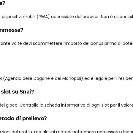
e?
r dispositivi mobili (PWA) accessibile dal browser. Non è disponib
commessa?
uante volte devi scommettere l’importo del bonus prima di poter
 (Agenzia delle Dogane e dei Monopoli) ed è legale per i residenti
 slot su Snai?
l gioco. Controlla la scheda informativa di ogni slot per il valor
todo di prelievo?
zioni del profilo, ma alcuni metodi potrebbero non essere disponibi