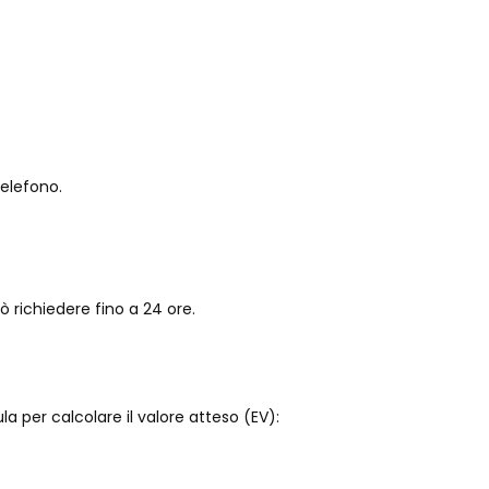
telefono.
 richiedere fino a 24 ore.
per calcolare il valore atteso (EV):