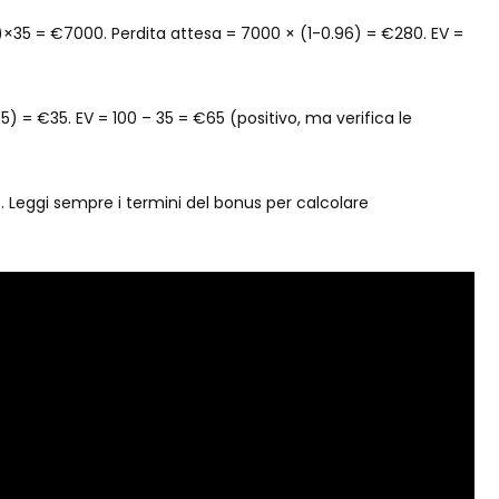
×35 = €7000. Perdita attesa = 7000 × (1-0.96) = €280. EV =
= €35. EV = 100 – 35 = €65 (positivo, ma verifica le
). Leggi sempre i termini del bonus per calcolare