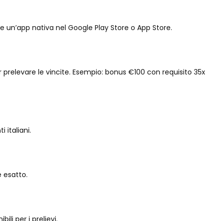
ile un’app nativa nel Google Play Store o App Store.
 prelevare le vincite. Esempio: bonus €100 con requisito 35x
 italiani.
e esatto.
li per i prelievi.