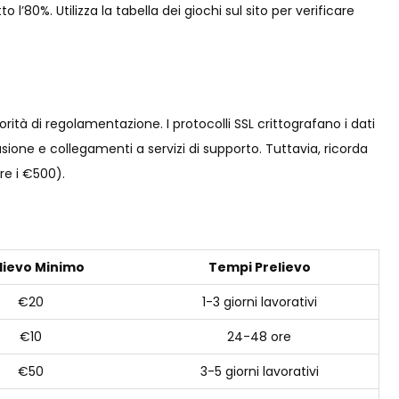
l’80%. Utilizza la tabella dei giochi sul sito per verificare
ità di regolamentazione. I protocolli SSL crittografano i dati
usione e collegamenti a servizi di supporto. Tuttavia, ricorda
re i €500).
lievo Minimo
Tempi Prelievo
€20
1-3 giorni lavorativi
€10
24-48 ore
€50
3-5 giorni lavorativi