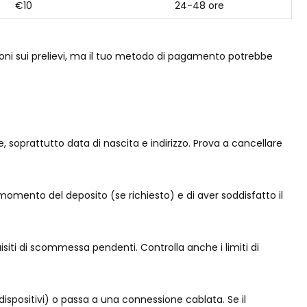
€10
24-48 ore
sioni sui prelievi, ma il tuo metodo di pagamento potrebbe
 soprattutto data di nascita e indirizzo. Prova a cancellare
 momento del deposito (se richiesto) e di aver soddisfatto il
isiti di scommessa pendenti. Controlla anche i limiti di
ri dispositivi) o passa a una connessione cablata. Se il