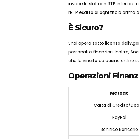
invece le slot con RTP inferiore a
l’RTP esatto di ogni titolo prima d
È Sicuro?
Snai opera sotto licenza dell’Age
personali e finanziari. Inoltre, S
che le vincite da casinò online so
Operazioni Finanz
Metodo
Carta di Credito/Deb
PayPal
Bonifico Bancario