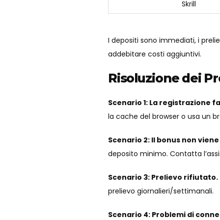
Skrill
I depositi sono immediati, i prel
addebitare costi aggiuntivi.
Risoluzione dei P
Scenario 1: La registrazione fa
la cache del browser o usa un br
Scenario 2: Il bonus non viene
deposito minimo. Contatta l’assi
Scenario 3: Prelievo rifiutato.
prelievo giornalieri/settimanali.
Scenario 4: Problemi di connes