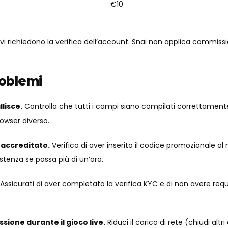
€10
ievi richiedono la verifica dell’account. Snai non applica commis
roblemi
llisce.
Controlla che tutti i campi siano compilati correttamente,
owser diverso.
 accreditato.
Verifica di aver inserito il codice promozionale al
stenza se passa più di un’ora.
Assicurati di aver completato la verifica KYC e di non avere requ
sione durante il gioco live.
Riduci il carico di rete (chiudi alt