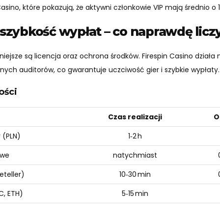
ino, które pokazują, że aktywni członkowie VIP mają średnio o 12
szybkość wypłat – co naprawdę liczy 
iejsze są licencja oraz ochrona środków. Firespin Casino działa
ych auditorów, co gwarantuje uczciwość gier i szybkie wypłaty.
ości
Czas realizacji
O
 (PLN)
1‑2 h
owe
natychmiast
Neteller)
10‑30 min
C, ETH)
5‑15 min