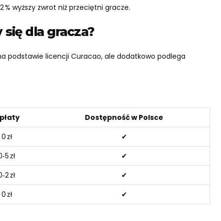
 % wyższy zwrot niż przeciętni gracze.
się dla gracza?
 na podstawie licencji Curacao, ale dodatkowo podlega
płaty
Dostępność w Polsce
0 zł
✔
0‑5 zł
✔
0‑2 zł
✔
0 zł
✔