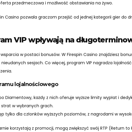
oferta przedmeczowa i możliwość obstawiania na żywo.
spin Casino pozwala graczom przejść od jednej kategorii gier do d
gram VIP wpływają na długotermino
sparcia w postaci bonusów. W Firespin Casino znajdziesz bonus
ku nieudanych sesjach. Co więcej, program VIP nagradza lojaln
zenia.
ramu lojalnościowego
o Diamentowy, każdy z nich oferuje wyższe limity wypłat i de
d strat w wybranych grach.
p tylko dla członków wyższych poziomów, z nagrodami w wysokośc
rnie korzystają z promocji, mogą zwiększyć swój RTP (Return to Pla