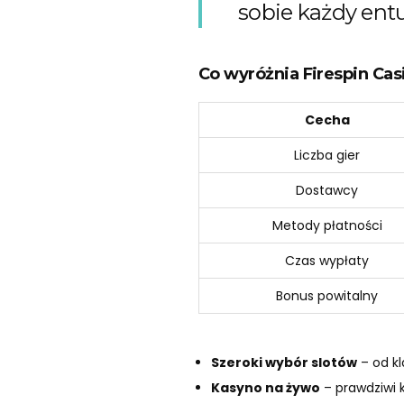
sobie każdy entu
Co wyróżnia Firespin Ca
Cecha
Liczba gier
Dostawcy
Metody płatności
Czas wypłaty
Bonus powitalny
Szeroki wybór slotów
– od k
Kasyno na żywo
– prawdziwi k