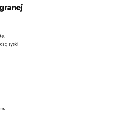
granej
tę.
dzą zyski.
ne.