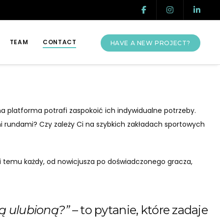
TEAM
CONTACT
HAVE A NEW PROJECT?
 platforma potrafi zaspokoić ich indywidualne potrzeby.
i rundami? Czy zależy Ci na szybkich zakładach sportowych
ki temu każdy, od nowicjusza po doświadczonego gracza,
ją ulubioną?”
– to pytanie, które zadaje