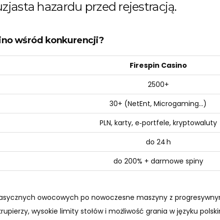
zjasta hazardu przed rejestracją.
sino wśród konkurencji?
Firespin Casino
2500+
30+ (NetEnt, Microgaming…)
PLN, karty, e‑portfele, kryptowaluty
do 24 h
do 200% + darmowe spiny
lasycznych owocowych po nowoczesne maszyny z progresywnym
rupierzy, wysokie limity stołów i możliwość grania w języku polsk