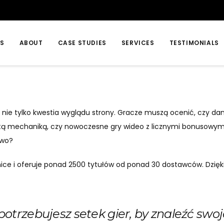
S
ABOUT
CASE STUDIES
SERVICES
TESTIMONIALS
ie tylko kwestia wyglądu strony. Gracze muszą ocenić, czy dana
ostą mechaniką, czy nowoczesne gry wideo z licznymi bonusowym
ywo?
ice i oferuje ponad 2500 tytułów od ponad 30 dostawców. Dzię
otrzebujesz setek gier, by znaleźć swo