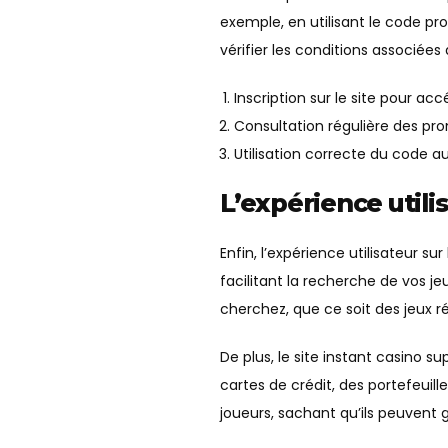
exemple, en utilisant le code pr
vérifier les conditions associées
Inscription sur le site pour acc
Consultation régulière des pro
Utilisation correcte du code 
L’expérience utilis
Enfin, l’expérience utilisateur s
facilitant la recherche de vos j
cherchez, que ce soit des jeux r
De plus, le site instant casino s
cartes de crédit, des portefeuil
joueurs, sachant qu’ils peuvent 