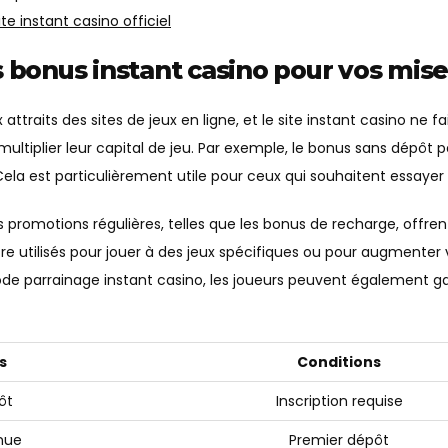
ite instant casino officiel
 bonus instant casino pour vos mise
attraits des sites de jeux en ligne, et le site instant casino ne 
 multiplier leur capital de jeu. Par exemple, le bonus sans dép
Cela est particulièrement utile pour ceux qui souhaitent essayer 
s promotions régulières, telles que les bonus de recharge, offr
tre utilisés pour jouer à des jeux spécifiques ou pour augmente
de parrainage instant casino, les joueurs peuvent également g
s
Conditions
ôt
Inscription requise
nue
Premier dépôt