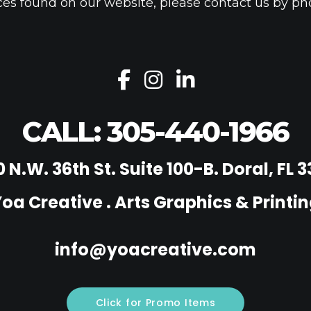
es found on our website, please contact us by phon
CALL: 305-440-1966
 N.W. 36th St. Suite 100-B. Doral, FL 
oa Creative . Arts Graphics & Printi
info@yoacreative.com
Click for Promo Items