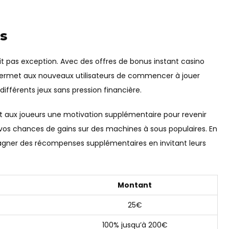
s
fait pas exception. Avec des offres de bonus instant casino
ôt permet aux nouveaux utilisateurs de commencer à jouer
différents jeux sans pression financière.
ent aux joueurs une motivation supplémentaire pour revenir
r vos chances de gains sur des machines à sous populaires. En
agner des récompenses supplémentaires en invitant leurs
Montant
25€
100% jusqu’à 200€