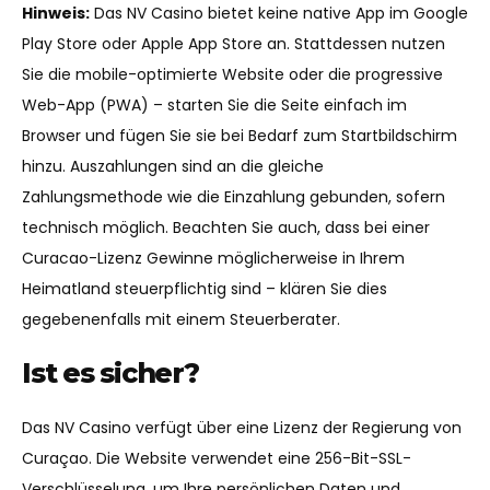
Hinweis:
Das NV Casino bietet keine native App im Google
Play Store oder Apple App Store an. Stattdessen nutzen
Sie die mobile-optimierte Website oder die progressive
Web-App (PWA) – starten Sie die Seite einfach im
Browser und fügen Sie sie bei Bedarf zum Startbildschirm
hinzu. Auszahlungen sind an die gleiche
Zahlungsmethode wie die Einzahlung gebunden, sofern
technisch möglich. Beachten Sie auch, dass bei einer
Curacao-Lizenz Gewinne möglicherweise in Ihrem
Heimatland steuerpflichtig sind – klären Sie dies
gegebenenfalls mit einem Steuerberater.
Ist es sicher?
Das NV Casino verfügt über eine Lizenz der Regierung von
Curaçao. Die Website verwendet eine 256-Bit-SSL-
Verschlüsselung, um Ihre persönlichen Daten und