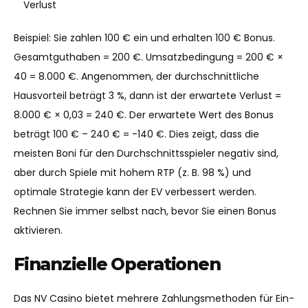
Verlust
Beispiel: Sie zahlen 100 € ein und erhalten 100 € Bonus.
Gesamtguthaben = 200 €. Umsatzbedingung = 200 € ×
40 = 8.000 €. Angenommen, der durchschnittliche
Hausvorteil beträgt 3 %, dann ist der erwartete Verlust =
8.000 € × 0,03 = 240 €. Der erwartete Wert des Bonus
beträgt 100 € – 240 € = -140 €. Dies zeigt, dass die
meisten Boni für den Durchschnittsspieler negativ sind,
aber durch Spiele mit hohem RTP (z. B. 98 %) und
optimale Strategie kann der EV verbessert werden.
Rechnen Sie immer selbst nach, bevor Sie einen Bonus
aktivieren.
Finanzielle Operationen
Das NV Casino bietet mehrere Zahlungsmethoden für Ein-