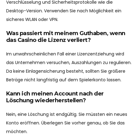
Verschlüsselung und Sicherheitsprotokolle wie die
Desktop-Version. Verwenden Sie nach Möglichkeit ein
sicheres WLAN oder VPN.
Was passiert mit meinem Guthaben, wenn
das Casino die Lizenz verliert?
Im unwahrscheinlichen Fall einer Lizenzentziehung wird
das Unternehmen versuchen, Auszahlungen zu regulieren.
Da keine Einlagensicherung besteht, sollten Sie größere
Beträge nicht langfristig auf dem Spielerkonto lassen.
Kann ich meinen Account nach der
Löschung wiederherstellen?
Nein, eine Löschung ist endgültig. Sie müssten ein neues
Konto eröffnen. Überlegen Sie vorher genau, ob Sie das
möchten.