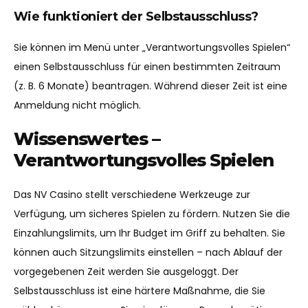
Wie funktioniert der Selbstausschluss?
Sie können im Menü unter „Verantwortungsvolles Spielen“
einen Selbstausschluss für einen bestimmten Zeitraum
(z. B. 6 Monate) beantragen. Während dieser Zeit ist eine
Anmeldung nicht möglich.
Wissenswertes –
Verantwortungsvolles Spielen
Das NV Casino stellt verschiedene Werkzeuge zur
Verfügung, um sicheres Spielen zu fördern. Nutzen Sie die
Einzahlungslimits, um Ihr Budget im Griff zu behalten. Sie
können auch Sitzungslimits einstellen – nach Ablauf der
vorgegebenen Zeit werden Sie ausgeloggt. Der
Selbstausschluss ist eine härtere Maßnahme, die Sie