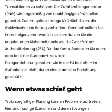
Transaktionen zu schützen. Der Zufallszahlengenerator
(RNG) wird regelmäßig von unabhängigen Prüfstellen
getestet. Zudem gelten strenge KYC-Richtlinien, die
Geldwäsche und Betrug verhindern. Dennoch sollten Sie
immer eigenverantwortlich spielen: Nutzen Sie die
angebotenen Sicherheitstools wie die Zwei-Faktor-
Authentifizierung (2FA) für das Konto. Bedenken Sie auch,
dass bei einer Curaçao-Lizenz kein
Einlagensicherungssystem wie in der EU besteht – Ihr
Guthaben ist nicht durch eine staatliche Einrichtung
geschützt.
Wenn etwas schief geht
Trotz sorgfältiger Planung können Probleme auftreten.
Hier sind häufige Szenarien und deren Lösungen: