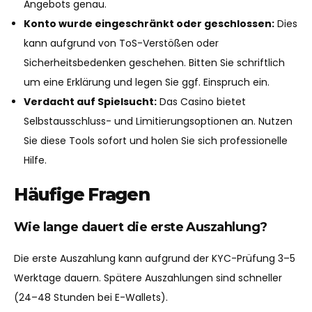
Angebots genau.
Konto wurde eingeschränkt oder geschlossen:
Dies
kann aufgrund von ToS-Verstößen oder
Sicherheitsbedenken geschehen. Bitten Sie schriftlich
um eine Erklärung und legen Sie ggf. Einspruch ein.
Verdacht auf Spielsucht:
Das Casino bietet
Selbstausschluss- und Limitierungsoptionen an. Nutzen
Sie diese Tools sofort und holen Sie sich professionelle
Hilfe.
Häufige Fragen
Wie lange dauert die erste Auszahlung?
Die erste Auszahlung kann aufgrund der KYC-Prüfung 3–5
Werktage dauern. Spätere Auszahlungen sind schneller
(24–48 Stunden bei E-Wallets).