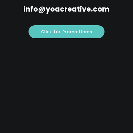
info@yoacreative.com
Click for Promo Items