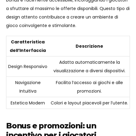
bonus è facilmente accessibile, incoraggiando i giocatori
a sfruttare al massimo le offerte disponibili. Questo tipo di
design attento contribuisce a creare un ambiente di
gioco coinvolgente e stimolante.
Caratteristica
Descrizione
dell’Interfaccia
Adatta automaticamente la
Design Responsivo
visualizzazione a diversi dispositivi.
Navigazione
Facilita l’accesso ai giochi e alle
Intuitiva
promozioni.
Estetica Modern
Colori e layout piacevoli per l’utente.
Bonus e promozioni: un
incentivo per i giocatori