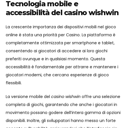
Tecnologia mobile e
accessibilità del casino wishwin
La crescente importanza dei dispositivi mobili nel gioco
online è stata una priorità per Casino. La piattaforma è
completamente ottimizzata per smartphone e tablet,
consentendo ai giocatori di accedere ai loro giochi
preferiti ovunque e in qualsiasi momento. Questa
accessibilità è fondamentale per attrarre e mantenere i
giocatori moderni, che cercano esperienze di gioco
flessibili.
La versione mobile del
casino wishwin
offre una selezione
completa di giochi, garantendo che anche i giocatori in
movimento possano godere dell’intera gamma di opzioni
disponibili. Inoltre, gli sviluppatori hanno messo un forte