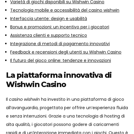
Varietà di giochi disponibili su Wishwin Casino
Tecnologia mobile e accessibilità del casino wishwin
Interfaccia utente: design e usabilità
Bonus e promozioni: un incentivo per i giocatori
Assistenza clienti e supporto tecnico
Integrazione di metodi di pagamento innovativi
Feedback e recensioni degli utenti su Wishwin Casino
Il futuro del gioco online: tendenze e innovazioni
La piattaforma innovativa di
Wishwin Casino
Il
casino wishwin
ha investito in una piattaforma di gioco
all’avanguardia, progettata per offrire un’esperienza fluida
e senza interruzioni. Grazie a una tecnologia di hosting di
alta qualità, i giocatori possono godere di caricamenti
rapidi e di un’interazione immediata con i giochi. Questo è