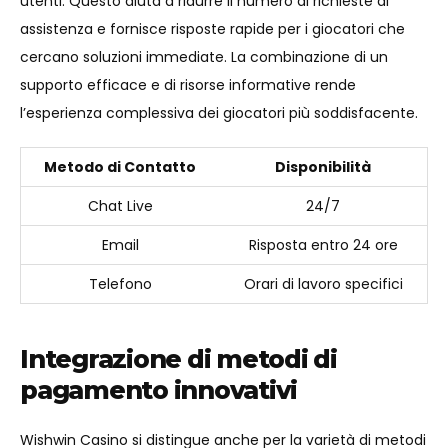
utenti. Questo aiuta a ridurre il numero di richieste di
assistenza e fornisce risposte rapide per i giocatori che
cercano soluzioni immediate. La combinazione di un
supporto efficace e di risorse informative rende
l’esperienza complessiva dei giocatori più soddisfacente.
Metodo di Contatto
Disponibilità
Chat Live
24/7
Email
Risposta entro 24 ore
Telefono
Orari di lavoro specifici
Integrazione di metodi di
pagamento innovativi
Wishwin Casino si distingue anche per la varietà di metodi