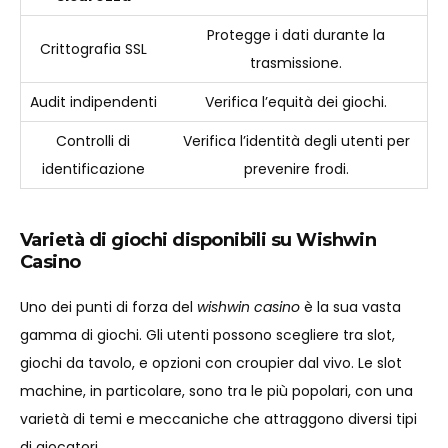
Protegge i dati durante la
Crittografia SSL
trasmissione.
Audit indipendenti
Verifica l’equità dei giochi.
Controlli di
Verifica l’identità degli utenti per
identificazione
prevenire frodi.
Varietà di giochi disponibili su Wishwin
Casino
Uno dei punti di forza del
wishwin casino
è la sua vasta
gamma di giochi. Gli utenti possono scegliere tra slot,
giochi da tavolo, e opzioni con croupier dal vivo. Le slot
machine, in particolare, sono tra le più popolari, con una
varietà di temi e meccaniche che attraggono diversi tipi
di giocatori.