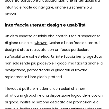
accento sull’usabilità, assicurandosi che l’interfaccia sia
intuitiva e facile da navigare, anche su schermi più
piccoli.
Interfaccia utente: design e usabilità
Un altro aspetto cruciale che contribuisce all’esperienza
di gioco unica su
wishwin
Casino è l’interfaccia utente. Il
design è stato realizzato con un focus particolare
sull’usabilità e sull’estetica. Un’interfaccia ben progettata
non solo rende più piacevole il gioco, ma facilita anche la
navigazione, permettendo ai giocatori di trovare
rapidamente i loro giochi preferiti.
Il layout è pulito e moderno, con colori che non
affaticano gli occhi e una disposizione logica delle opzioni
di gioco. Inoltre, la sezione dedicata alle promozioni e ai