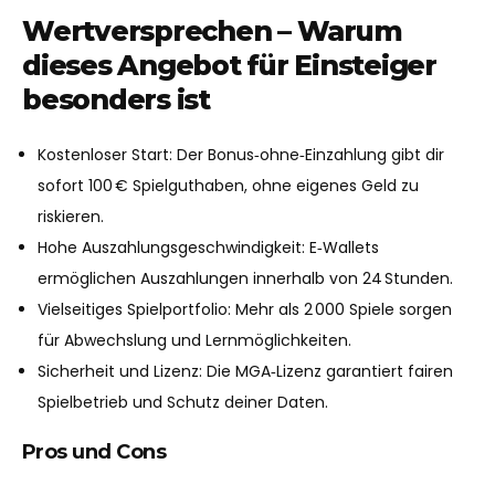
Wertversprechen – Warum
dieses Angebot für Einsteiger
besonders ist
Kostenloser Start: Der Bonus‑ohne‑Einzahlung gibt dir
sofort 100 € Spielguthaben, ohne eigenes Geld zu
riskieren.
Hohe Auszahlungsgeschwindigkeit: E‑Wallets
ermöglichen Auszahlungen innerhalb von 24 Stunden.
Vielseitiges Spielportfolio: Mehr als 2 000 Spiele sorgen
für Abwechslung und Lernmöglichkeiten.
Sicherheit und Lizenz: Die MGA‑Lizenz garantiert fairen
Spielbetrieb und Schutz deiner Daten.
Pros und Cons