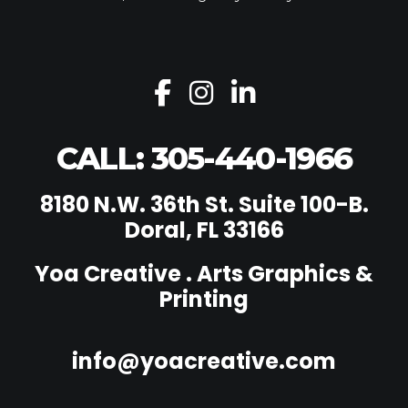
CALL: 305-440-1966
8180 N.W. 36th St. Suite 100-B.
Doral, FL 33166
Yoa Creative . Arts Graphics &
Printing
info@yoacreative.com