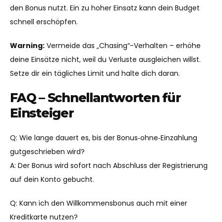
den Bonus nutzt. Ein zu hoher Einsatz kann dein Budget
schnell erschöpfen.
Warning:
Vermeide das „Chasing“-Verhalten – erhöhe
deine Einsätze nicht, weil du Verluste ausgleichen willst.
Setze dir ein tägliches Limit und halte dich daran.
FAQ – Schnellantworten für
Einsteiger
Q: Wie lange dauert es, bis der Bonus‑ohne‑Einzahlung
gutgeschrieben wird?
A: Der Bonus wird sofort nach Abschluss der Registrierung
auf dein Konto gebucht.
Q: Kann ich den Willkommensbonus auch mit einer
Kreditkarte nutzen?