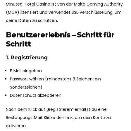
Minuten. Total Casino ist von der Malta Gaming Authority
(MGA) lizenziert und verwendet SSL‑Verschlüsselung, um
deine Daten zu schützen.
Benutzererlebnis – Schritt für
Schritt
1. Registrierung
E‑Mail eingeben
Passwort wählen (mindestens 8 Zeichen, ein
Sonderzeichen)
Datenschutz akzeptieren
Nach dem Klick auf „Registrieren“ erhältst du eine
Bestätigungs‑Mail. Klicke den Link, um dein Konto zu
aktivieren.