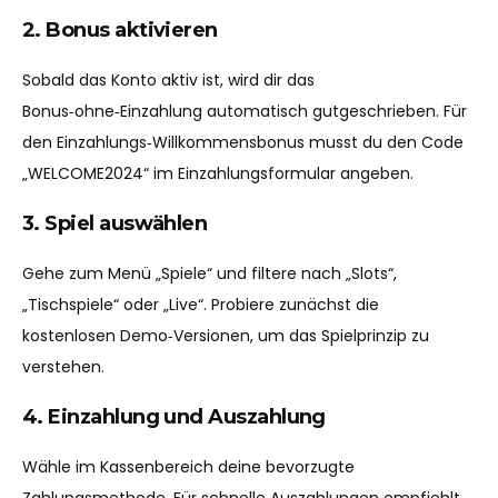
2. Bonus aktivieren
Sobald das Konto aktiv ist, wird dir das
Bonus‑ohne‑Einzahlung automatisch gutgeschrieben. Für
den Einzahlungs‑Willkommensbonus musst du den Code
„WELCOME2024“ im Einzahlungsformular angeben.
3. Spiel auswählen
Gehe zum Menü „Spiele“ und filtere nach „Slots“,
„Tischspiele“ oder „Live“. Probiere zunächst die
kostenlosen Demo‑Versionen, um das Spielprinzip zu
verstehen.
4. Einzahlung und Auszahlung
Wähle im Kassenbereich deine bevorzugte