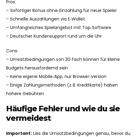
Pros:
– Sofortiger Bonus‑ohne‑Einzahlung für neue Spieler
– Schnelle Auszahlungen via E‑Wallet
– Umfangreiches Spielangebot mit Top‑Software
– Deutscher Kundensupport rund um die Uhr
Cons:
– Umsatzbedingungen von 30‑fach können für kleine
Budgets herausfordernd sein
– Keine eigene Mobile‑App, nur Browser‑Version
– Einige Zahlungsmethoden (z. B. Kreditkarte) haben
höhere Gebühren
Häufige Fehler und wie du sie
vermeidest
Important:
Lies die Umsatzbedingungen genau, bevor du