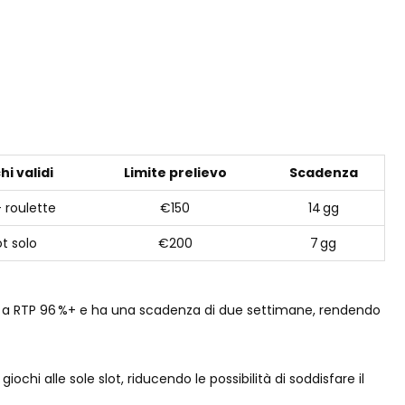
hi validi
Limite prelievo
Scadenza
+ roulette
€150
14 gg
ot solo
€200
7 gg
ot a RTP 96 %+ e ha una scadenza di due settimane, rendendo
chi alle sole slot, riducendo le possibilità di soddisfare il