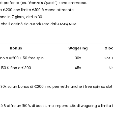
 slot preferite (es. “Gonzo’s Quest”) sono ammesse.
 da €200 con limite €100 è meno attraente.
 in 7 giorni, altri in 30.
 che il casinò sia autorizzato dall’AAMS/ADM.
Bonus
Wagering
Gioc
fino a €200 + 50 free spin
30x
Slot 
150 % fino a €300
45x
Sl
e 30x su un bonus di €200, ma permette anche i free spin su sl
 offre un 150 % di boost, ma impone 45x di wagering e limita i gio