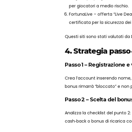
per giocatori a medio rischio.
FortunaLive – offerta “Live Deal
certificata per la sicurezza dei 
Questi siti sono stati valutati d
4. Strategia passo
Passo 1 – Registrazione e 
Crea l’account inserendo nome, e
bonus rimarrà “bloccato” e non p
Passo 2 – Scelta del bonu
Analizza la checklist del punto 2:
cash‑back o bonus di ricarica con