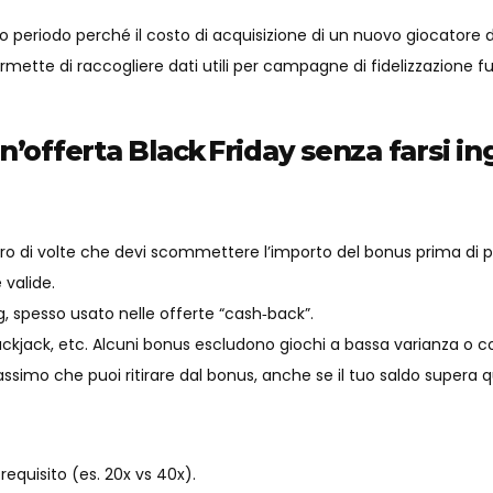
sto periodo perché il costo di acquisizione di un nuovo giocatore
i permette di raccogliere dati utili per campagne di fidelizzazion
’offerta Black Friday senza farsi in
o di volte che devi scommettere l’importo del bonus prima di po
valide.
g, spesso usato nelle offerte “cash‑back”.
 blackjack, etc. Alcuni bonus escludono giochi a bassa varianza o c
massimo che puoi ritirare dal bonus, anche se il tuo saldo supera q
requisito (es. 20x vs 40x).