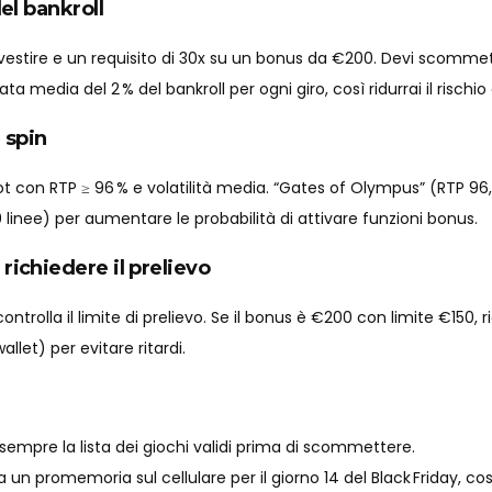
el bankroll
stire e un requisito di 30x su un bonus da €200. Devi scommettere
dia del 2 % del bankroll per ogni giro, così ridurrai il rischio di
e spin
slot con RTP ≥ 96 % e volatilità media. “Gates of Olympus” (RTP 96,
0 linee) per aumentare le probabilità di attivare funzioni bonus.
ichiedere il prelievo
ontrolla il limite di prelievo. Se il bonus è €200 con limite €150,
let) per evitare ritardi.
a sempre la lista dei giochi validi prima di scommettere.
un promemoria sul cellulare per il giorno 14 del Black Friday, cos