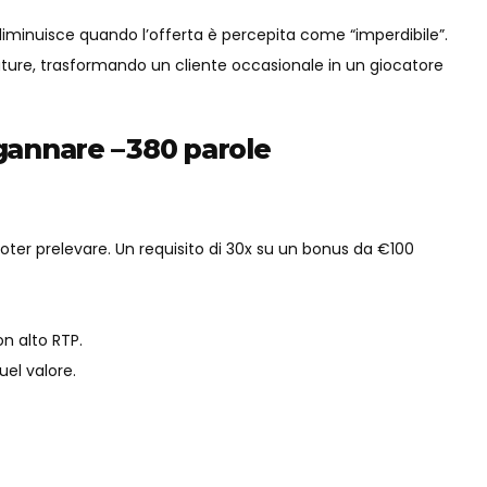
 diminuisce quando l’offerta è percepita come “imperdibile”.
e future, trasformando un cliente occasionale in un giocatore
gannare – 380 parole
ter prelevare. Un requisito di 30x su un bonus da €100
on alto RTP.
uel valore.