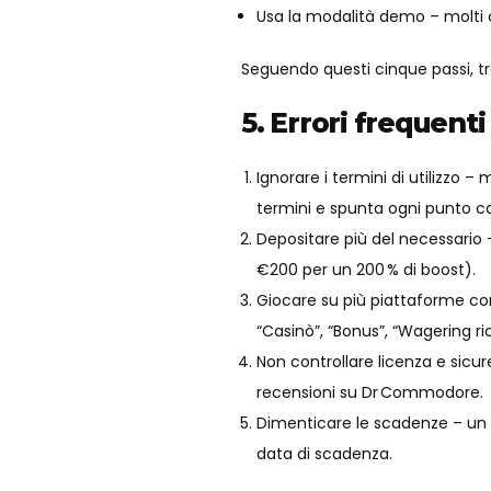
Usa la modalità demo – molti ca
Seguendo questi cinque passi, tr
5. Errori frequenti
Ignorare i termini di utilizzo 
termini e spunta ogni punto co
Depositare più del necessario –
€200 per un 200 % di boost).
Giocare su più piattaforme con
“Casinò”, “Bonus”, “Wagering ric
Non controllare licenza e sicu
recensioni su Dr Commodore.
Dimenticare le scadenze – un 
data di scadenza.