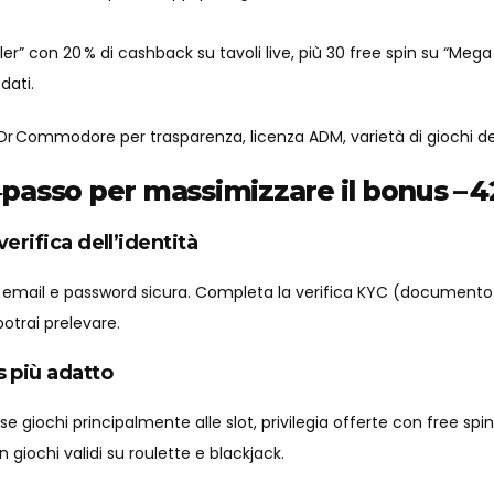
er” con 20 % di cashback su tavoli live, più 30 free spin su “Mega 
dati.
a Dr Commodore per trasparenza, licenza ADM, varietà di giochi de
‑passo per massimizzare il bonus – 4
verifica dell’identità
mail e password sicura. Completa la verifica KYC (documento d’id
otrai prelevare.
s più adatto
 se giochi principalmente alle slot, privilegia offerte con free spin
 giochi validi su roulette e blackjack.